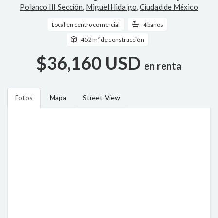
Polanco III Sección
,
Miguel Hidalgo
,
Ciudad de México
Local en centro comercial
4 baños
452 m² de construcción
$36,160 USD
en renta
Fotos
Mapa
Street View