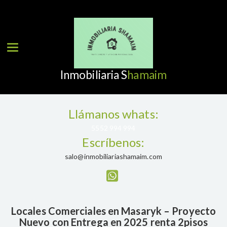
Toggle navigation
Inmobiliaria S
hamaim
Llámanos whats:
5552 994 994
Escríbenos:
salo@inmobiliariashamaim.com
Locales Comerciales en Masaryk – Proyecto
Nuevo con Entrega en 2025 renta 2pisos